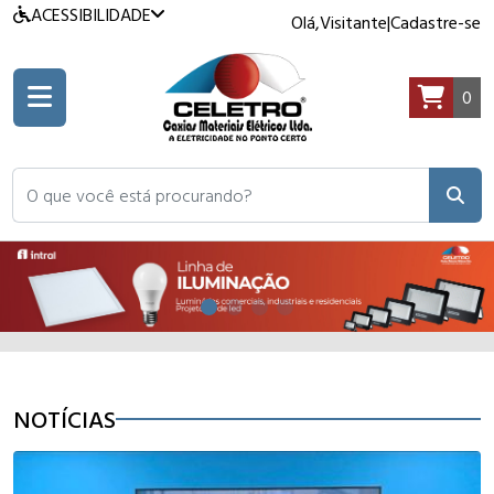
ACESSIBILIDADE
Olá,
Visitante
|
Cadastre-se
0
O que você está procurando?
NOTÍCIAS