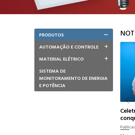
NOT
PRODUTOS
AUTOMAÇÃO E CONTROLE
MATERIAL ELÉTRICO
SISTEMA DE
MONITORAMENTO DE ENERGIA
E POTÊNCIA
Celet
conqu
certi
Publica
equi