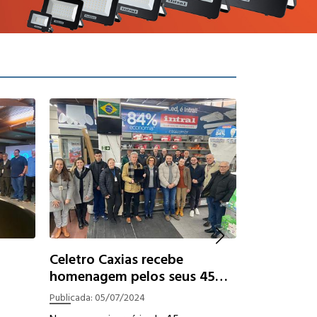
Celetro Caxias recebe
homenagem pelos seus 45
anos
Publicada:
05/07/2024
Dicas de e