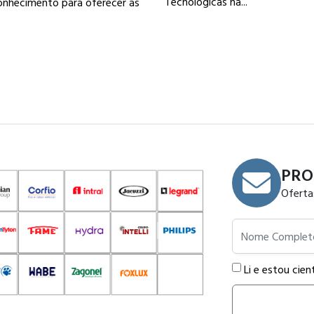
Tecnológicas na...
onhecimento para oferecer as
.
PRO
Oferta
Nome Completo
Li e estou cien