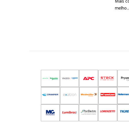
Mais c
melho..