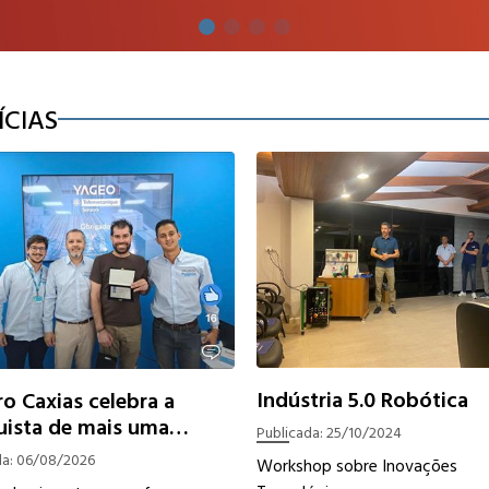
ÍCIAS
Indústria 5.0 Robótica
ro Caxias celebra a
ista de mais uma
Publicada:
25/10/2024
ficação técnica da
da:
06/08/2026
Workshop sobre Inovações
pe