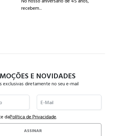
No nosso aniversário de 45 anos,
Publicada:
05/0
recebem...
Como escolhe
para ca...
MOÇÕES E NOVIDADES
s exclusivas diretamente no seu e-mail
E-Mail
te da
Política de Privacidade
.
ASSINAR