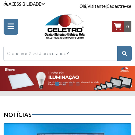
ACESSIBILIDADE
Olá,
Visitante
|
Cadastre-se
0
O que você está procurando?
NOTÍCIAS