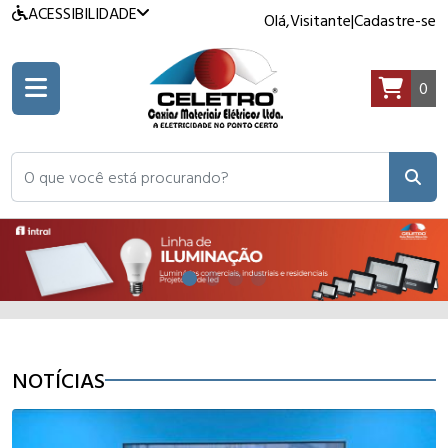
ACESSIBILIDADE
Olá,
Visitante
|
Cadastre-se
0
O que você está procurando?
NOTÍCIAS