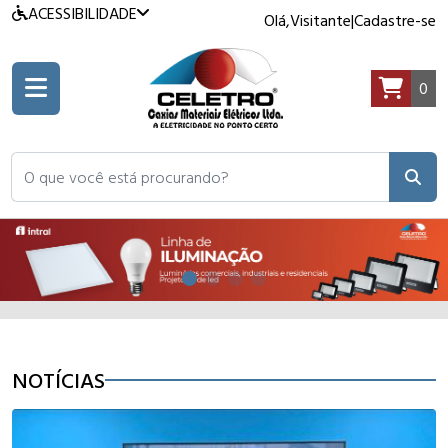
ACESSIBILIDADE
Olá,
Visitante
|
Cadastre-se
0
O que você está procurando?
NOTÍCIAS