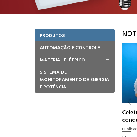
NOT
PRODUTOS
AUTOMAÇÃO E CONTROLE
MATERIAL ELÉTRICO
SISTEMA DE
MONITORAMENTO DE ENERGIA
E POTÊNCIA
Celet
conqu
certi
Publica
equi