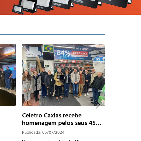
Celetro Caxias recebe
homenagem pelos seus 45
anos
Publicada:
05/07/2024
Dicas de e