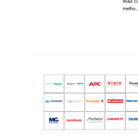
Mais c
melho..