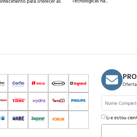
Tecnológicas na...
onhecimento para oferecer as
.
PRO
Oferta
Nome Completo
Li e estou cien