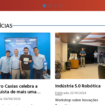
ÍCIAS
Indústria 5.0 Robótica
ro Caxias celebra a
ista de mais uma
Publicada:
25/10/2024
ficação técnica da
da:
06/08/2026
Workshop sobre Inovações
pe