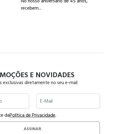
No nosso aniversário de 45 anos,
Publicada:
05/0
recebem...
Como escolhe
para ca...
MOÇÕES E NOVIDADES
s exclusivas diretamente no seu e-mail
E-Mail
te da
Política de Privacidade
.
ASSINAR