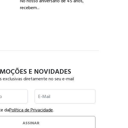
No nosso aniversário de 45 anos,
Publicada:
05/0
recebem...
Como escolhe
para ca...
MOÇÕES E NOVIDADES
s exclusivas diretamente no seu e-mail
E-Mail
te da
Política de Privacidade
.
ASSINAR