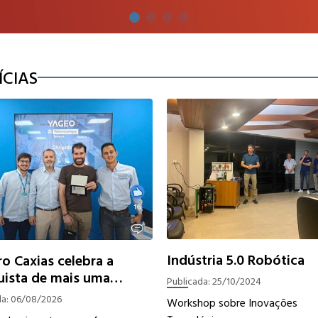
ÍCIAS
Indústria 5.0 Robótica
ro Caxias celebra a
ista de mais uma
Publicada:
25/10/2024
ficação técnica da
da:
06/08/2026
Workshop sobre Inovações
pe