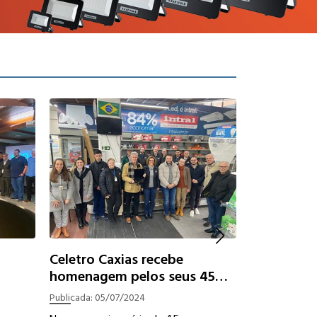
Celetro Caxias recebe
homenagem pelos seus 45
anos
Publicada:
05/07/2024
Dicas de e