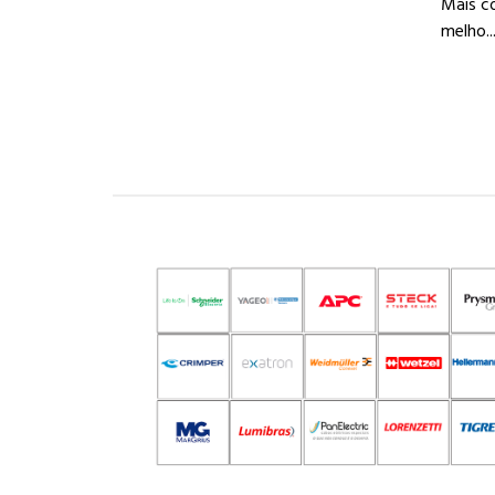
Mais c
melho..