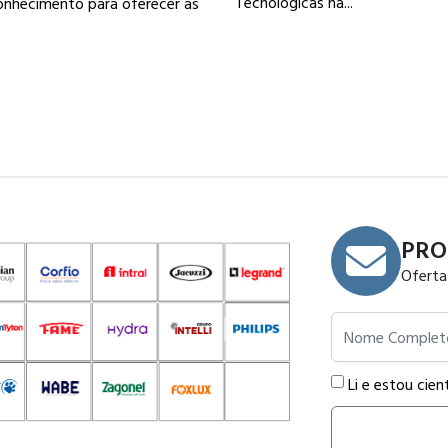
Tecnológicas na...
onhecimento para oferecer as
.
PRO
Oferta
Nome Completo
Li e estou cien