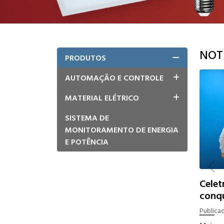
NOT
PRODUTOS
AUTOMAÇÃO E CONTROLE
MATERIAL ELÉTRICO
SISTEMA DE
MONITORAMENTO DE ENERGIA
E POTÊNCIA
Celet
conqu
certi
Publica
equi