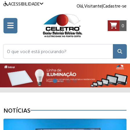
ACESSIBILIDADE
Olá,
Visitante
|
Cadastre-se
0
O que você está procurando?
NOTÍCIAS