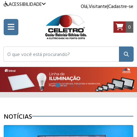
ACESSIBILIDADE
Olá,
Visitante
|
Cadastre-se
0
O que você está procurando?
NOTÍCIAS