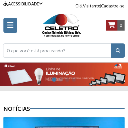
ACESSIBILIDADE
Olá,
Visitante
|
Cadastre-se
0
O que você está procurando?
NOTÍCIAS