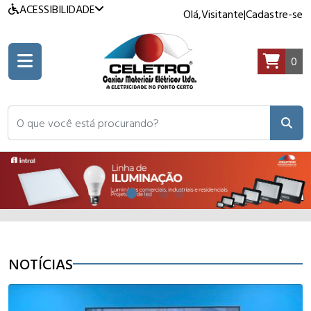
ACESSIBILIDADE
Olá,
Visitante
|
Cadastre-se
0
O que você está procurando?
NOTÍCIAS